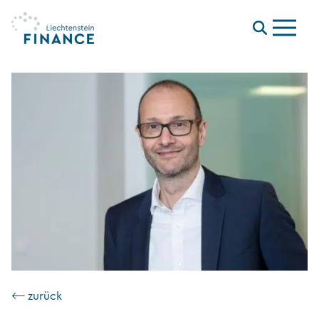
Menu
⟵ zurück