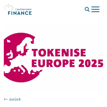
Menu
⟵ zurück