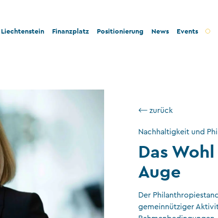
Liechtenstein
Finanzplatz
Positionierung
News
Events
t und Innovation
Bankenplatz
Innovation
tät und Rechtssicherheit
Treuhandsektor
Stabilität und Sicherheit
- und Steuerkonformität
Vermögensverwaltung
Konformität
⟵ zurück
tigkeit und Philanthropie
Fondsplatz
Nachhaltigkeit
Nachhaltigkeit und Phi
ngswesen
Versicherungen
Das Wohl 
Gemeinnützige Stiftungen und Trusts
Auge
Wirtschaftsprüfung
Der Philanthropiestand
VT-Dienstleistungen
gemeinnütziger Aktivit
Versicherungsvermittler