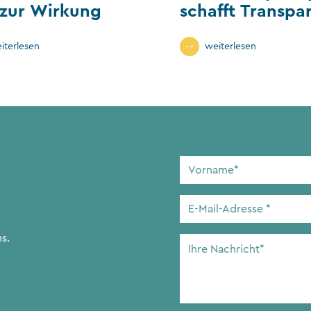
 zur Wirkung
schafft Transpa
im Stiftungssek
iterlesen
weiterlesen
Vorname
*
E-
Mail-
Adresse
*
s.
Ihre
Nachricht
*