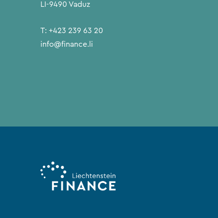
LI-9490 Vaduz
T:
+423 239 63 20
info@finance.li