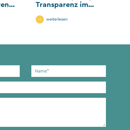
renz
Transparenz im
tor
Stiftungs- und
Vereinswesen
weiterlesen
Name
*