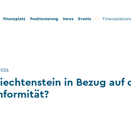
Finanzplatz
Positionierung
News
Events
Finanzplatzwi
on
Bankenplatz
Innovation
icherheit
Treuhandsektor
Stabilität und Sicherheit
nformität
Vermögensverwaltung
Konformität
 2026
ilanthropie
Fondsplatz
Nachhaltigkeit
iechtenstein in Bezug auf 
Versicherungen
nformität?
Gemeinnützige Stiftungen und Trusts
Wirtschaftsprüfung
VT-Dienstleistungen
Versicherungsvermittler