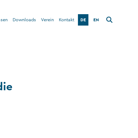
DE
EN
ssen
Downloads
Verein
Kontakt
Über den Verein
Interner Bereich
die