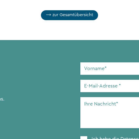
zur Gesamtübersicht
Vorname
*
E-
Mail-
Adresse
*
s.
Ihre
Nachricht
*
Zustimmung
*
Ich habe die
Datens