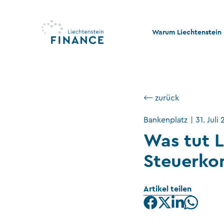
Warum Liechtenstein
Qualität und Innovati
Stabilität und Rechtss
⟵ zurück
Rechts- und Steuerko
Bankenplatz
|
31. Juli
Nachhaltigkeit und Ph
Was tut L
Stiftungswesen
Steuerko
Artikel teilen