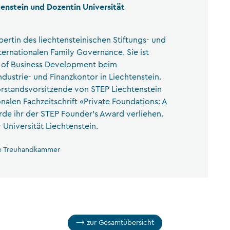
tenstein und Dozentin Universität
xpertin des liechtensteinischen Stiftungs- und
ternationalen Family Governance. Sie ist
d of Business Development beim
ustrie- und Finanzkontor in Liechtenstein.
Vorstandsvorsitzende von STEP Liechtenstein
onalen Fachzeitschrift «Private Foundations: A
e ihr der STEP Founder’s Award verliehen.
 Universität Liechtenstein.
he Treuhandkammer
zur Gesamtübersicht