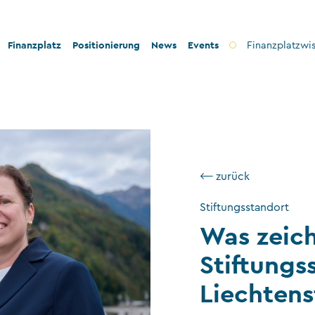
Finanzplatz
Positionierung
News
Events
Finanzplatzwi
on
Bankenplatz
Innovation
icherheit
Treuhandsektor
Stabilität und Sicherheit
nformität
Vermögensverwaltung
Konformität
⟵ zurück
ilanthropie
Fondsplatz
Nachhaltigkeit
Stiftungsstandort
Versicherungen
Was zeic
Gemeinnützige Stiftungen und Trusts
Stiftungs
Wirtschaftsprüfung
Liechtens
VT-Dienstleistungen
Versicherungsvermittler