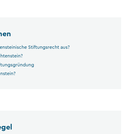
nen
ensteinische Stiftungsrecht aus?
chtenstein?
iftungsgründung
nstein?
egel