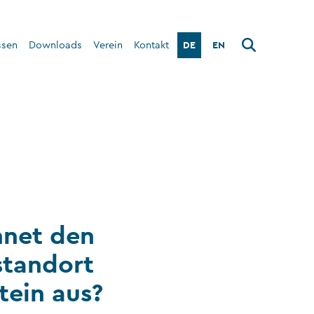
DE
EN
ssen
Downloads
Verein
Kontakt
Über den Verein
Interner Bereich
hnet den
standort
tein aus?