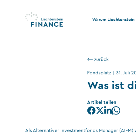
Warum Liechtenstein
Qualität und Innovati
Stabilität und Rechtss
⟵ zurück
Rechts- und Steuerko
Fondsplatz
|
31. Juli 
Nachhaltigkeit und Ph
Was ist d
Stiftungswesen
Artikel teilen
Als Alternativer Investmentfonds Manager (AIFM) w