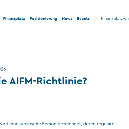
Finanzplatz
Positionierung
News
Events
Finanzplatzwi
on
Bankenplatz
Innovation
icherheit
Treuhandsektor
Stabilität und Sicherheit
nformität
Vermögensverwaltung
Konformität
2026
ilanthropie
Fondsplatz
Nachhaltigkeit
ie AIFM-Richtlinie?
Versicherungen
Gemeinnützige Stiftungen und Trusts
Wirtschaftsprüfung
VT-Dienstleistungen
ird eine juristische Person bezeichnet, deren reguläre
Versicherungsvermittler