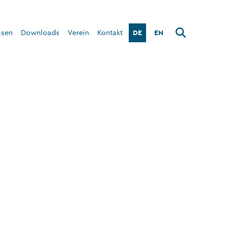
DE
EN
ssen
Downloads
Verein
Kontakt
Über den Verein
Interner Bereich