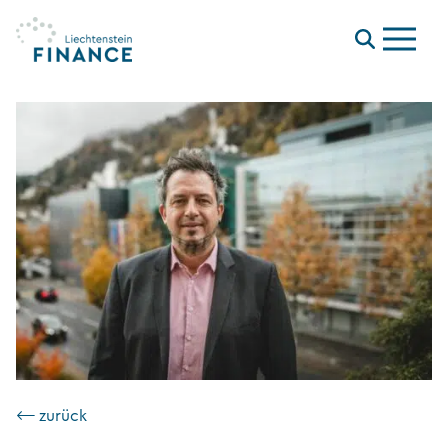
Menu
⟵ zurück